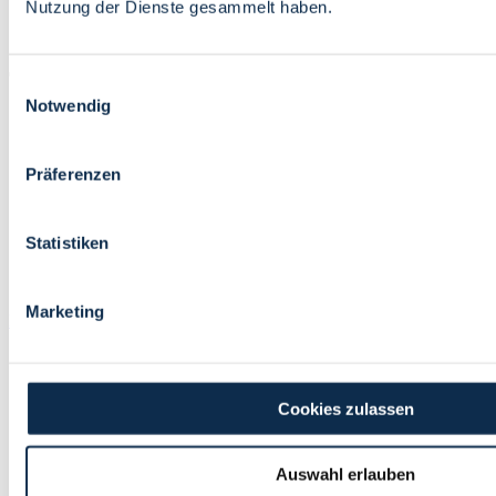
City Map
Nutzung der Dienste gesammelt haben.
Deutsch
Einwilligungsauswahl
Notwendig
Präferenzen
State of Bremen
Gov Service
Statistiken
City Map
Deutsch
Marketing
Facebook
Instagram
Youtube
Pinterest
Tiktok
Contact
Media Information
About us
Cookies zulassen
Data Protection
Accessibility
Site Info
Auswahl erlauben