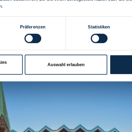
n.
Präferenzen
Statistiken
's State Parliament
ies
Auswahl erlauben