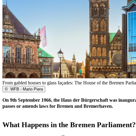
From gabled houses to glass façades: The House of the Bremen Parli
©
WFB - Mario Piera
On 9th September 1966, the Haus der Bürgerschaft was inaugurate
passes or amends laws for Bremen and Bremerhaven.
What Happens in the Bremen Parliament?