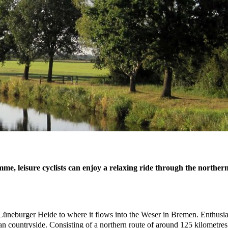
, leisure cyclists can enjoy a relaxing ride through the northe
neburger Heide to where it flows into the Weser in Bremen. Enthusiast
an countryside. Consisting of a northern route of around 125 kilometres