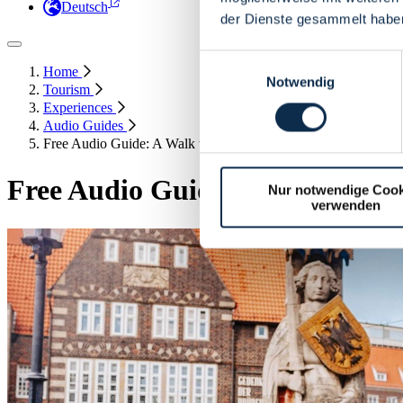
Deutsch
der Dienste gesammelt habe
Einwilligungsauswahl
Home
Notwendig
Tourism
Experiences
Audio Guides
Free Audio Guide: A Walk through Bremen's Historic City Cen
Free Audio Guide: A Walk throu
Nur notwendige Cook
verwenden