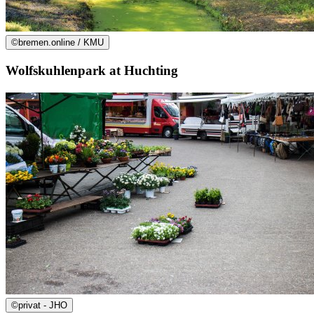
©
bremen.online / KMU
Wolfskuhlenpark at Huchting
©
privat - JHO