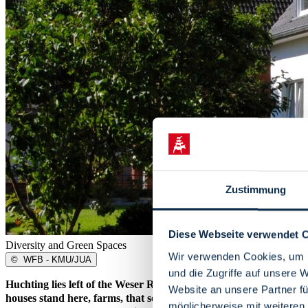
Zustimmung
Diese Webseite verwendet 
Diversity and Green Spaces
Wir verwenden Cookies, um I
©
WFB - KMU/JUA
und die Zugriffe auf unsere 
Huchting lies left of the Weser River, directly on the border to Lo
Website an unsere Partner fü
houses stand here, farms, that serve as a reminder of when the ne
möglicherweise mit weiteren