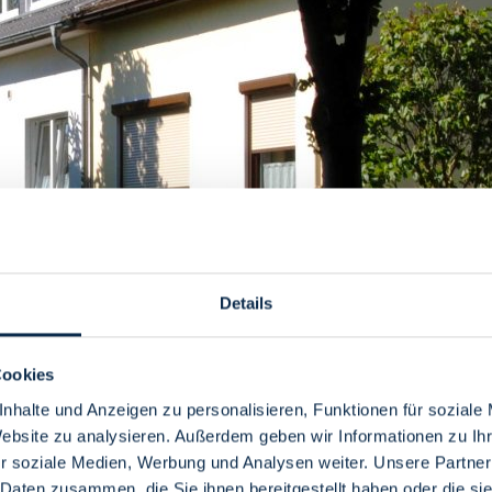
Details
Cookies
nhalte und Anzeigen zu personalisieren, Funktionen für soziale
Website zu analysieren. Außerdem geben wir Informationen zu I
wer Saxony. Huchting has a great deal of local recreational areas as
r soziale Medien, Werbung und Analysen weiter. Unsere Partner
ighbourhood was just a small village, as well as industrial areas. 
 Daten zusammen, die Sie ihnen bereitgestellt haben oder die s