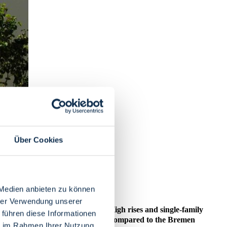
Über Cookies
 Medien anbieten zu können
hrer Verwendung unserer
 well as diverse building styles: High rises and single-family
 führen diese Informationen
The residents are diverse as well - compared to the Bremen
ie im Rahmen Ihrer Nutzung