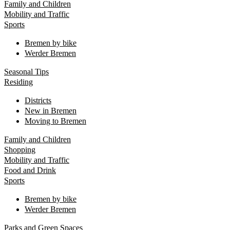
Family and Children
Mobility and Traffic
Sports
Bremen by bike
Werder Bremen
Seasonal Tips
Residing
Districts
New in Bremen
Moving to Bremen
Family and Children
Shopping
Mobility and Traffic
Food and Drink
Sports
Bremen by bike
Werder Bremen
Parks and Green Spaces