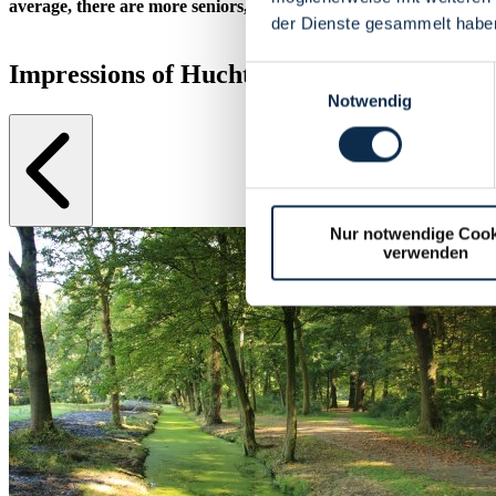
average, there are more seniors, but also more children under 18, 
der Dienste gesammelt habe
Impressions of Huchting
Einwilligungsauswahl
Notwendig
Nur notwendige Cook
verwenden