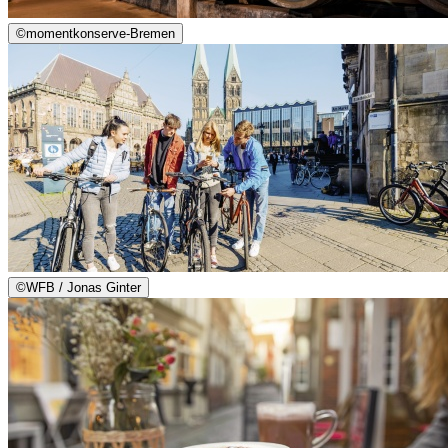
©
momentkonserve-Bremen
©
WFB / Jonas Ginter