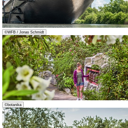
©
WFB / Jonas Schmidt
©
botanika