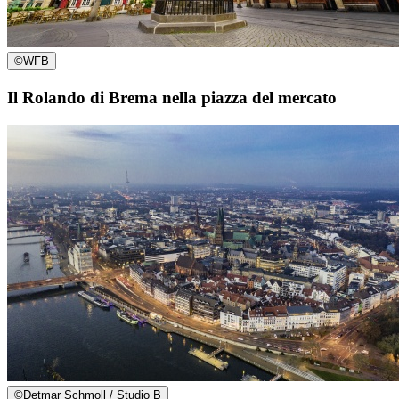
©
WFB
Il Rolando di Brema nella piazza del mercato
©
Detmar Schmoll / Studio B