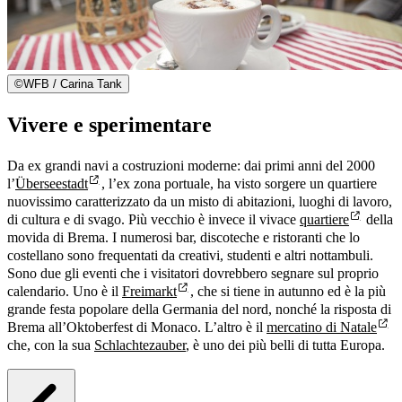
©
WFB / Carina Tank
Vivere e sperimentare
Da ex grandi navi a costruzioni moderne: dai primi anni del 2000
l’
Überseestadt
, l’ex zona portuale, ha visto sorgere un quartiere
nuovissimo caratterizzato da un misto di abitazioni, luoghi di lavoro,
di cultura e di svago. Più vecchio è invece il vivace
quartiere
della
movida di Brema. I numerosi bar, discoteche e ristoranti che lo
costellano sono frequentati da creativi, studenti e altri nottambuli.
Sono due gli eventi che i visitatori dovrebbero segnare sul proprio
calendario. Uno è il
Freimarkt
, che si tiene in autunno ed è la più
grande festa popolare della Germania del nord, nonché la risposta di
Brema all’Oktoberfest di Monaco. L’altro è il
mercatino di Natale
che, con la sua
Schlachtezauber
, è uno dei più belli di tutta Europa.