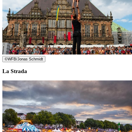
©
WFB/Jonas Schmidt
La Strada