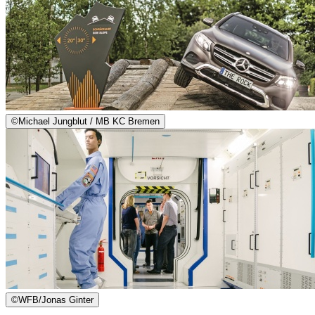
©
Michael Jungblut / MB KC Bremen
©
WFB/Jonas Ginter