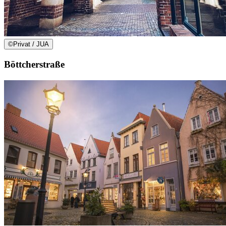
©
Privat / JUA
Böttcherstraße