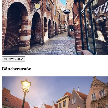
©
Privat / JUA
Böttcherstraße