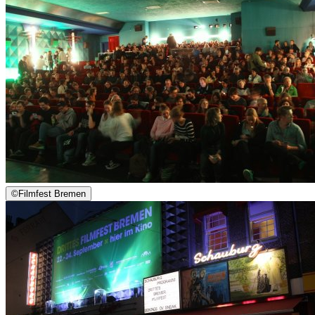
©
Filmfest Bremen