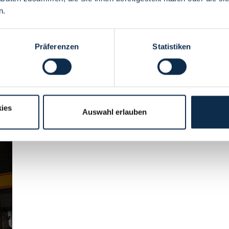
n.
Präferenzen
Statistiken
 and production location, to present Bremen films in the cinema and to c
ies
Auswahl erlauben