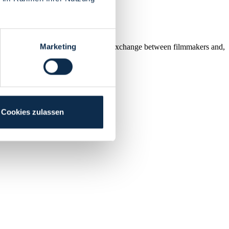
Marketing
reate an inspiring, inviting place for exchange between filmmakers and,
Cookies zulassen