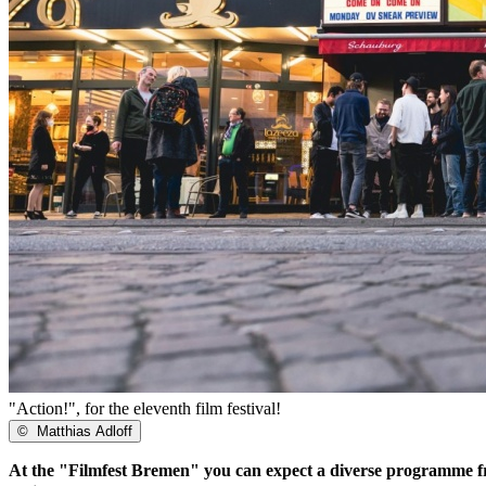
"Action!", for the eleventh film festival!
©
Matthias Adloff
At the "Filmfest Bremen" you can expect a diverse programme fro