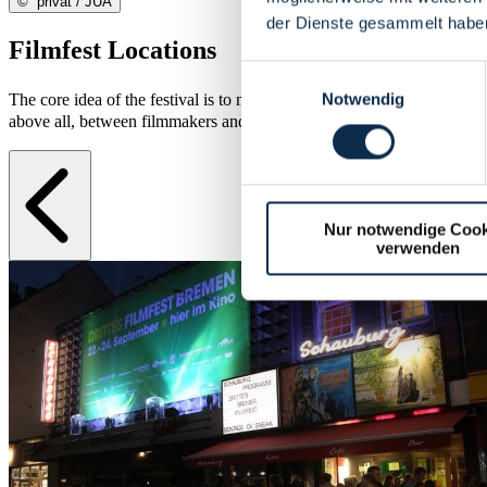
©
privat / JUA
der Dienste gesammelt habe
Filmfest Locations
Einwilligungsauswahl
Notwendig
The core idea of the festival is to make Bremen visible as a film city
above all, between filmmakers and the audience.
Nur notwendige Cook
verwenden